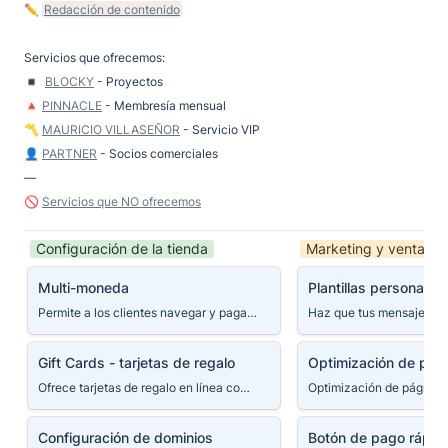
✏️ 
Redacción de contenido
Servicios que ofrecemos:

◾️  
BLOCKY
 - Proyectos

🔺 
PINNACLE
 - Membresía mensual

〽️ 
MAURICIO VILLASEÑOR
 - Servicio VIP

👤 
PARTNER
 - Socios comerciales

—

🚫 
Servicios que NO ofrecemos
Configuración de la tienda
Marketing y ventas
Multi-moneda
Plantillas personali
Multi-moneda
Plantillas personaliz
email
Permite a los clientes navegar y pagar en la moneda preferida.
Gift Cards - tarjetas de regalo
Optimización de pá
Gift Cards - tarjetas de regalo
Optimización de pág
Ofrece tarjetas de regalo en línea como una manera de seguir vendiendo, aun cuando el cliente no sepa qué comprar.
Configuración de dominios
Botón de pago ráp
Configuración de dominios
Botón de pago rápid