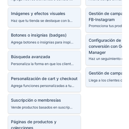
Imágenes y efectos visuales
Gestión de campañ
Imágenes y efectos visuales
Gestión de campañas
y FB-Instagram
FB-Instagram
Haz que tu tienda se destaque con botones personalizados, banners y efectos visuales
Botones o insignias (badges)
Botones o insignias (badges)
Configuración de pi
Configuración de pixe
Agrega botones o insignias para inspirar confianza, resaltar productos o permitir que la gente se conecte contigo en las redes sociales. Haz que tu tienda se destaque con botones personalizados.
conversión con Go
conversión con Googl
Manager
Manager
Búsqueda avanzada
Búsqueda avanzada
Personaliza la forma en que los clientes encuentran tus productos y se mueven por su sitio.
Gestión de campaña
Gestión de campañas
Personalización de cart y
Personalización de cart y checkout
checkout
Agrega funciones personalizadas a tu página del carrito de compras y ofrece más opciones a tus clientes para que lleguen al pago.
Suscripción o membresías
Suscripción o membresías
Vende productos basados en suscripciones o en membresías y configure los procesos de facturación recurrente y de envío.
Páginas de productos y
Páginas de productos y 
colecciones
colecciones