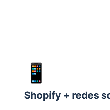
📱
Shopify + redes s